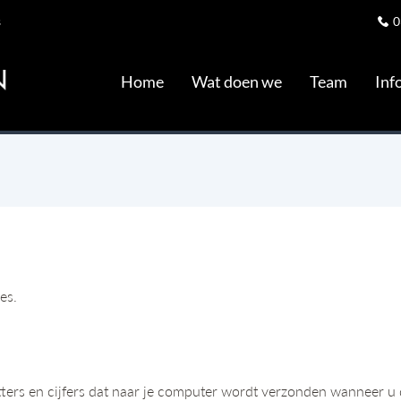
s
0
Home
Wat doen we
Team
Inf
es.
etters en cijfers dat naar je computer wordt verzonden wanneer u