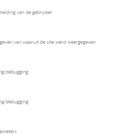
melding van de gebruiker
 geven van waaruit de site werd weergegeven
ing/debugging
ing/debugging
rameters