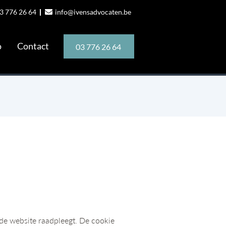
3 776 26 64
info@ivensadvocaten.be
o
Contact
03 776 26 64
 de website raadpleegt. De cookie